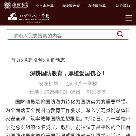
北京市教委
海淀区政府
海淀区教委
站群导航
首页
>
党建引领
>
党群动态
深耕国防教育，厚植爱国初心！
发布机构：
北京市八一学校
日期：
2026年07月06日
61次浏览
国防动员是将国防潜力转化为国防实力的重要举措。
为全面落实全民国防教育工作要求，深入学习贯彻总体国
家安全观，筑牢教师国防思想根基。
7
月
2
日。八一学校小
学党总支组织
43
名党员、教师，前往位于昌平区的全国首
家国防动员宣教馆开展沉浸式国防教育实践学习活动，通