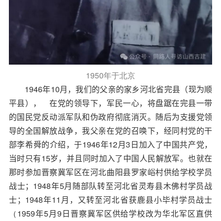
1950
年于北京
1946
年
10
月，我们的父亲的家乡河北省完县（现为顺
平县）， 在党的领导下，军民一心，将盘踞在完县一带
的国民党反动派军队和伪政府彻底消灭。随后为支援党领
导的全国解放战争，我父亲在党的召唤下，经同村党的干
部李希舜的介绍，于
1946
年
12
月
3
日加入了中国共产党，
当时只有
15
岁
，并且同时
加入了中国人民解放军。也就在
那时参加晋察冀军区在河北曲阳县罗家峪村供给学校
学员
战士
；
1948
年
5
月随部队转至河北省灵寿县木佛村学
员战
士
；
1948
年
11
月，又转至河北省获鹿县小毕村学
员战士
（1959
年
5
月
9
日晋察冀军区供给学校改为华北军区直供