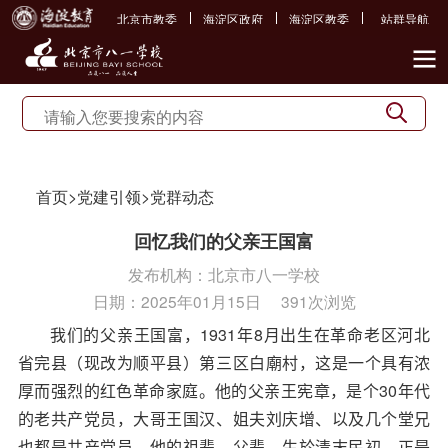
北京市教委
海淀区政府
海淀区教委
站群导航
首页
>
党建引领
>
党群动态
回忆我们的父亲王国富
发布机构：
北京市八一学校
日期：
2025年01月15日
391次浏览
我们的父亲王国富，
1931
年
8
月
出生在革命老区河北
省完县（现改为顺平县）第三区白廟村，这是一个具有浓
厚而强烈的红色革命家庭。他的父亲王宪章，是个
30
年代
的老共产党员，大哥王国汉、姐夫刘庆增、以及几个堂兄
也都是共产党员。他的祖辈、父辈，生於清末民初，正是