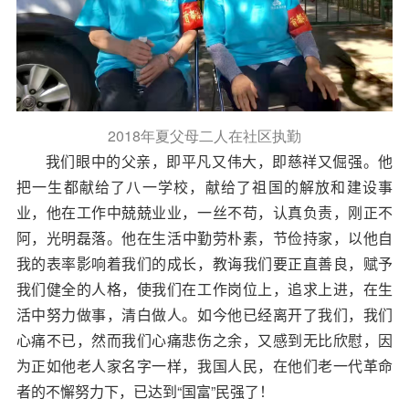
2018
年夏父母二人在社区执勤
我们眼中的父亲，即平凡又伟大，即慈祥又倔强。他
把一生都献给了八一学校，献给了祖国的解放和建设事
业，他在工作中兢兢业业，一丝不苟，认真负责，
刚正不
阿
，光明磊落。他在生活中勤劳朴素，节俭持家，以他自
我的表率影响着我们的成长，教诲我们要正直善良，赋予
我们健全的人格，使我们在工作岗位上，追求上进，在生
活中努力做事，清白做人。如今他
已经离开了我们，
我们
心痛不已，然而我们心痛悲伤之余，又感到无比欣慰，因
为正如他老人家名字一样，我国人民，在他们老一代革命
者的不懈努力下，已达到“国富”民强了！