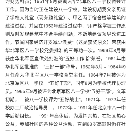
为财务科员；
1951
年
8
月被调去华北军区八一学校做会计
工作。因为当时正在建设八一学校，建设初期我父亲见证
了学校大礼堂（现荣臻礼堂）、甲乙丙丁宿舍楼等建筑的
建设过程，并且在
1953
年建设过程中，“用严格掌握工作原
则及时发现建筑中不合手续问题，不断地建议领导改进工
作，节省国家经济开支减少浪费”（这是获奖原文）荣获由
华北军区八一学校党委批准的三等功一次。
1959
年
8
月荣
获由华北军区直供处批准的“五好工作者”荣誉，
1961
年由
华北军区批准的 “三好干部”称号，
1962
年
3
月﹣
1964
年
9
月任命为华北军区八一学校食堂主任。
1964
年
7
月被评为
北京军区八一学校 “五好干部”，同年
8
月为学校代理协理
员。
1965
年
9
月被评为北京军区八一学校“五好干部”。文革
初期， 被八一学校评为“五好战士”。
1971
年﹣
1972
年任
校办工厂政治指导员 ，
1972
年﹣
1991
年任北京市八一中
学后勤组长。
1991
年离休后，为发挥余热，在社区热心
公益，参加社区的各种公益活动，直到
88
岁高龄时仍在社