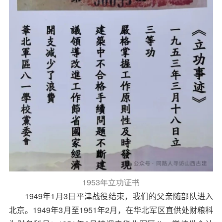
1953
年立功证书
1949
年
1
月
3
日平津战役结束，我们的父亲随部队进入
北京。
1949
年
3
月至
1951
年
2
月，在华北军区直供处财粮科