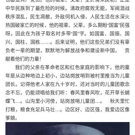
中华民族到了最危险的时候。清政府腐败无能，军阀混战
秩序混乱，民生凋敝，外敌伺机入侵，人民生活在水深火
热国破家亡的时候，他的祖辈、父辈，多么期盼“国富”民强
呀。因此在为孩子取名时多带“国”字。如国富、国振、国
兴、国柱、国栋……。后来证明，他们这些兄弟们没有辜
负老一辈的期望，默默地为解放战争和建设新中国， 贡
献着他们的力量！
我们的父
亲
在革命老区和红色家庭的影响下，他的童
年是从边种地边上初小，边站岗放哨到被村里推当为儿童
团长。记得他老人家在九十岁时，还对当时的儿童团歌念
念不忘，仍能颂唱给我们听：春风里春风吹，花开草长蝴
蝶飞…。山沟里小河傍，站岗放哨儿童团…。 秋天里忙
打粮，粮食充足兵马壮…。边区好、边区强，我爱边区像
爹娘。